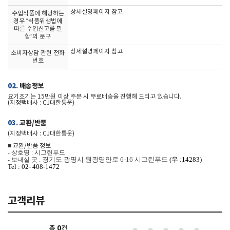
상세설명페이지 참고
수입식품에 해당하는
경우 “식품위생법에
따른 수입신고를 필
함”의 문구
상세설명페이지 참고
소비자상담 관련 전화
번호
02.
배송정보
요기조기는 15만원 이상 주문 시 무료배송을 진행해 드리고 있습니다.
(지정택배사 : CJ대한통운)
03.
교환/반품
(지정택배사 : CJ대한통운)
■ 교환/반품 정보
- 상호명 : 시그린푸드
경기도 광명시 원광명안로 6-16 시그린푸드
(우 :
14283)
- 보내실 곳 :
Tel : 02- 408-1472
고객리뷰
총
0
건