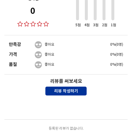
0
5점
4점
3점
2점
1점
만족감
좋아요
0%(0명)
가격
좋아요
0%(0명)
품질
좋아요
0%(0명)
리뷰를 써보세요
리뷰 작성하기
포토리뷰
모아보기
등록된 리뷰가 없습니다.