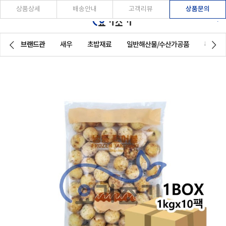
상품문의
상품상세
배송안내
고객리뷰
브랜드관
새우
초밥재료
일반해산물/수산가공품
튀김제