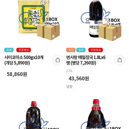
과세
무료배송
추천
과세
무료배송
사이쿄미소 500gx10개
면사랑 메밀장국 1.8Lx6
(개당 5,890원)
병 (병당 7,260원)
1.8L
58,860원
43,560원
냉장