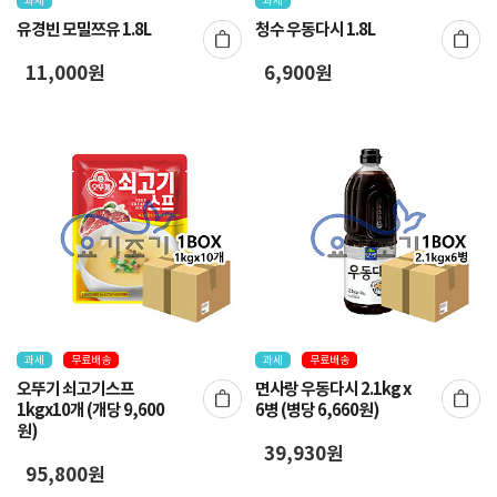
과세
과세
유경빈 모밀쯔유 1.8L
청수 우동다시 1.8L
11,000원
6,900원
과세
무료배송
과세
무료배송
오뚜기 쇠고기스프
면사랑 우동다시 2.1kg x
1kgx10개 (개당 9,600
6병 (병당 6,660원)
원)
39,930원
95,800원