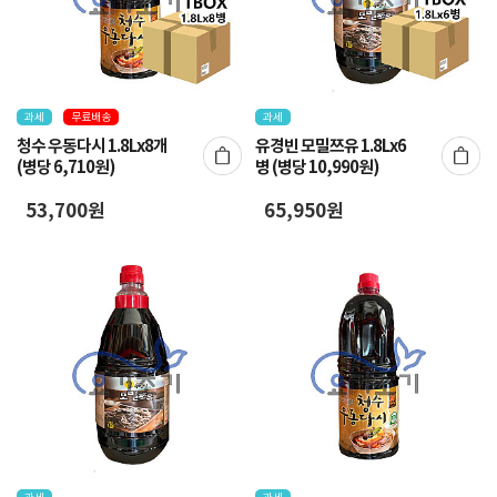
과세
무료배송
과세
청수 우동다시 1.8Lx8개
유경빈 모밀쯔유 1.8Lx6
(병당 6,710원)
병 (병당 10,990원)
53,700원
65,950원