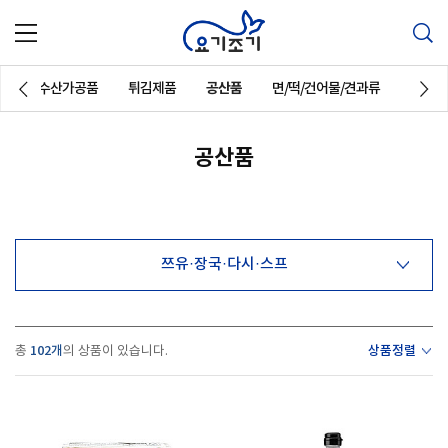
해산물/수산가공품
튀김제품
공산품
면/떡/건어물/견과류
일회용
공산품
Previous
Next
쯔유·장국·다시·스프
102개
상품정렬
총
의 상품이 있습니다.