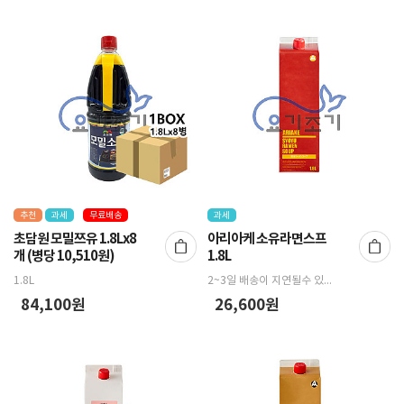
추천
과세
무료배송
과세
초담원 모밀쯔유 1.8Lx8
아리아케 소유라면스프
개 (병당 10,510원)
1.8L
1.8L
2~3일 배송이 지연될수 있습니다.
84,100원
26,600원