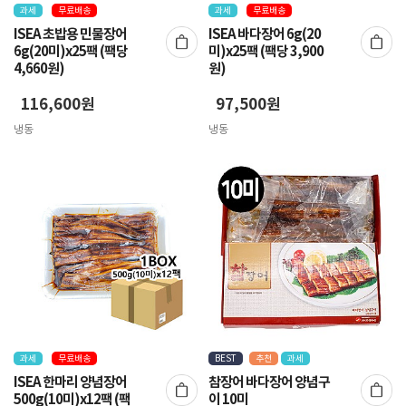
과세
무료배송
과세
무료배송
ISEA 초밥용 민물장어
ISEA 바다장어 6g(20
6g(20미)x25팩 (팩당
미)x25팩 (팩당 3,900
4,660원)
원)
116,600원
97,500원
냉동
냉동
과세
무료배송
BEST
추천
과세
ISEA 한마리 양념장어
참장어 바다장어 양념구
500g(10미)x12팩 (팩
이 10미