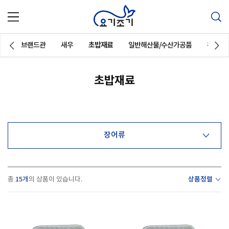
브랜드관
새우
초밥재료
일반해산물/수산가공품
튀김제
초밥재료
장어류
15개
상품정렬
총
의 상품이 있습니다.