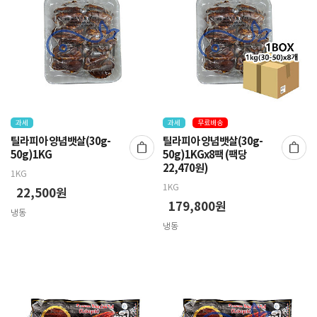
과세
과세
무료배송
틸라피아 양념뱃살(30g-
틸라피아 양념뱃살(30g-
50g)1KG
50g)1KGx8팩 (팩당
22,470원)
1KG
1KG
22,500원
179,800원
냉동
냉동