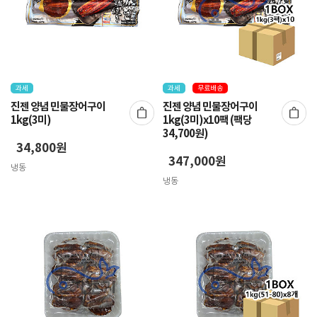
과세
과세
무료배송
진젠 양념 민물장어구이
진젠 양념 민물장어구이
1kg(3미)
1kg(3미)x10팩 (팩당
34,700원)
34,800원
347,000원
냉동
냉동