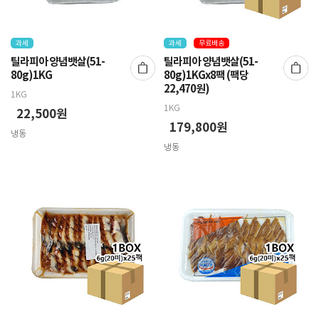
과세
과세
무료배송
틸라피아 양념뱃살(51-
틸라피아 양념뱃살(51-
80g)1KG
80g)1KGx8팩 (팩당
22,470원)
1KG
1KG
22,500원
179,800원
냉동
냉동