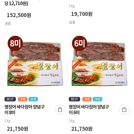
당 12,710원)
1kg
19,700원
152,500원
냉동
냉동
BEST
추천
과세
BEST
추천
과세
명장어 바다장어 양념구
명장어 바다장어 양념구
이 8미
이 6미
1kg
1kg
21,750원
21,750원