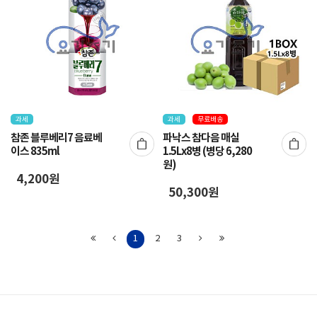
과세
과세
무료배송
참존 블루베리7 음료베
파낙스 참다음 매실
이스 835ml
1.5Lx8병 (병당 6,280
원)
4,200원
50,300원
1
2
3