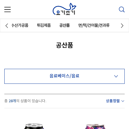
해산물/수산가공품
튀김제품
공산품
면/떡/건어물/견과류
일회용
공산품
Previous
Next
음료베이스/음료
28개
상품정렬
총
의 상품이 있습니다.