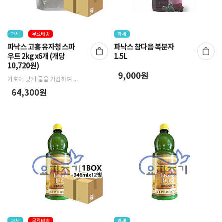
과세
무료배송
과세
파낙스 고흥 유자청 스파
파낙스 참다음 복분자
우트 2kg x6개 (개당
1.5L
10,720원)
9,000원
기호에 맞게 물을 가감하여 음용.
64,300원
과세
무료배송
과세