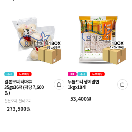
과세
무료배송
HIT
과세
무료배송
일본모찌 타마후
누들트리 생메밀면
35gx36팩 (팩당 7,600
1kgx10개
원)
53,400원
일본모찌,일식모찌
273,500원