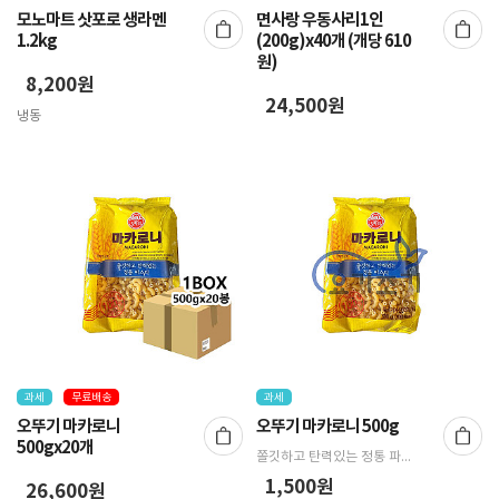
모노마트 삿포로 생라멘
면사랑 우동사리1인
1.2kg
(200g)x40개 (개당 610
원)
8,200원
24,500원
냉동
과세
무료배송
과세
오뚜기 마카로니
오뚜기 마카로니 500g
500gx20개
쫄깃하고 탄력있는 정통 파스타입니다.
1,500원
26,600원