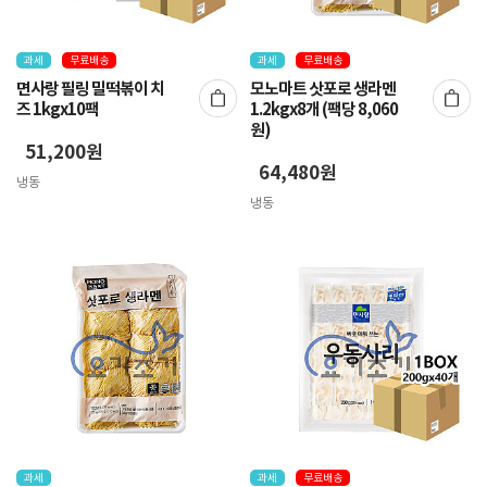
과세
무료배송
과세
무료배송
면사랑 필링 밀떡볶이 치
모노마트 삿포로 생라멘
즈 1kgx10팩
1.2kgx8개 (팩당 8,060
원)
51,200원
64,480원
냉동
냉동
과세
과세
무료배송