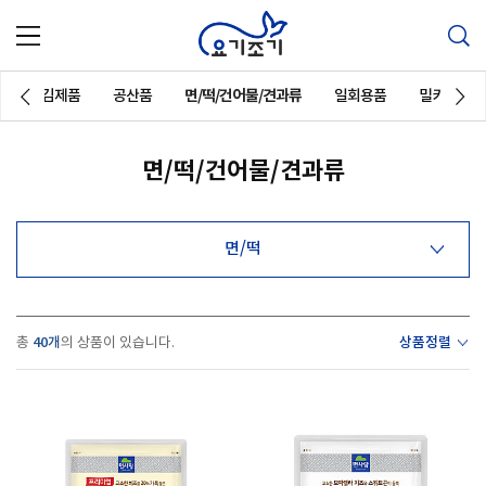
튀김제품
공산품
면/떡/건어물/견과류
일회용품
밀키트
면/떡/건어물/견과류
면/떡
40개
상품정렬
총
의 상품이 있습니다.