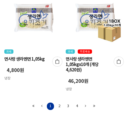
과세
과세
무료배송
면사랑 생라멘면 1,05kg
면사랑 생라멘면
1,05kgx10개 (개당
4,800원
4,620원)
냉장
46,200원
냉장
1
2
3
4