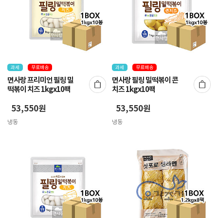
과세
무료배송
과세
무료배송
면사랑 프리미언 필링 밀
면사랑 필링 밀떡볶이 콘
떡볶이 치즈 1kgx10팩
치즈 1kgx10팩
53,550원
53,550원
냉동
냉동