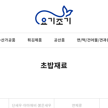
수산가공품
튀김제품
공산품
면/떡/건어물/견과
초밥재료
우
단새우·아마애비·붉은새우
연체류