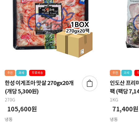
추천
과세
무료배송
추천
과세
한성 이게조아 맛살 270gx20개
인도산 프리미엄
(개당 5,300원)
팩 (팩당 7,1
270G
1KG
105,600원
71,400원
냉동
냉동