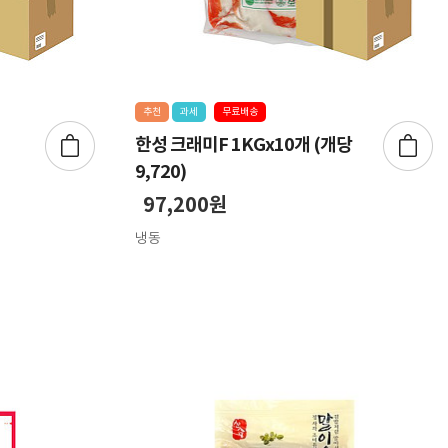
추천
과세
무료배송
한성 크래미F 1KGx10개 (개당
9,720)
97,200원
냉동