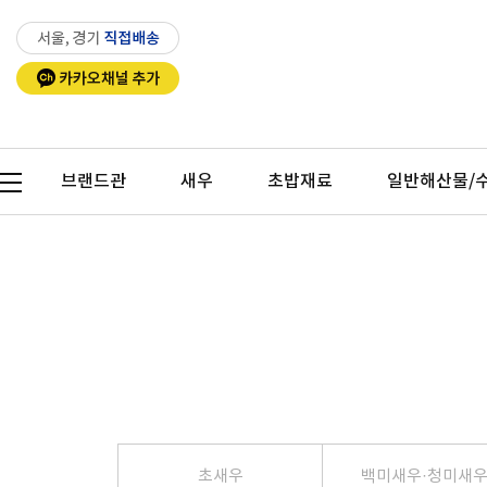
Previous
Next
브랜드관
새우
초밥재료
일반해산물/
Previous
초새우
백미새우·청미새