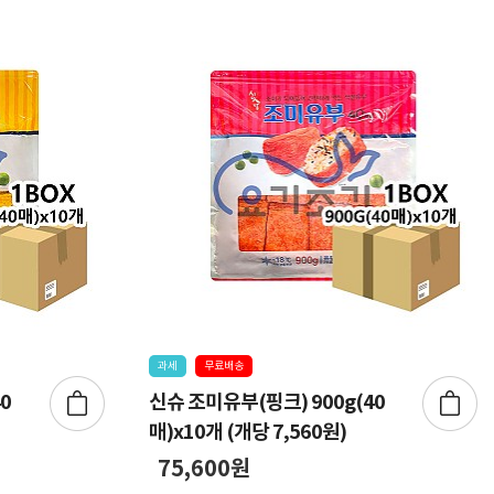
과세
무료배송
0
신슈 조미유부(핑크) 900g(40
매)x10개 (개당 7,560원)
75,600원