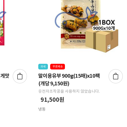
과세
무료배송
 게맛
말이용유부 900g(15매)x10팩
(개당 9,150원)
유전자조작콩을 사용하지 않았습니다.
91,500원
냉동