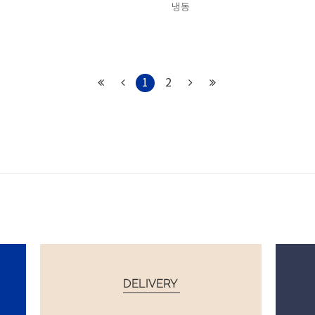
냉동
1
2