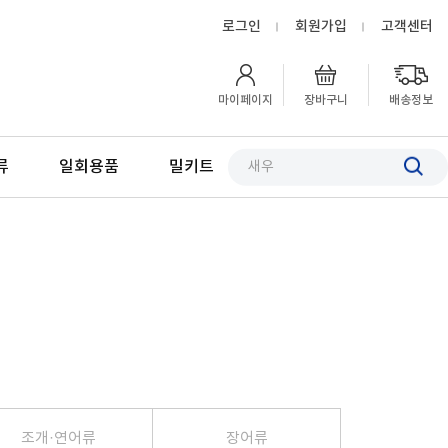
로그인
회원가입
고객센터
마이페이지
장바구니
배송정보
류
일회용품
밀키트
Next
조개·연어류
장어류