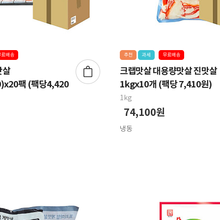
무료배송
추천
과세
무료배송
맛살
크랩맛살 대용량맛살 진맛살
0)x20팩 (팩당4,420
1kgx10개 (팩당 7,410원)
1kg
74,100원
냉동