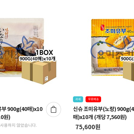
과세
무료배송
 900g(40매)x10
신슈 조미유부(노랑) 900g(4
10원)
매)x10개 (개당 7,560원)
사용하지 않았습니다.
75,600원