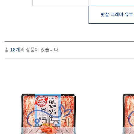
맛살·크래미·유부
총
18개
의 상품이 있습니다.