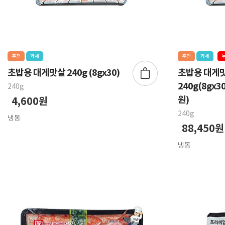
추천
과세
추천
과세
초밥용 대게맛살 240g (8gx30)
초밥용 대게
240g(8gx3
240g
원)
4,600원
240g
냉동
88,450원
냉동