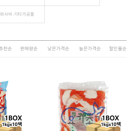
와사비·기타가공품
추천순
판매량순
낮은가격순
높은가격순
할인율순