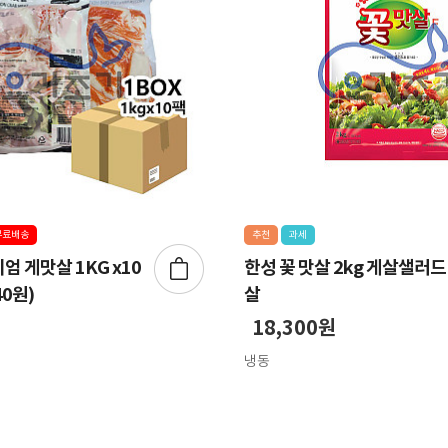
무료배송
추천
과세
 게맛살 1KG x10
한성 꽃 맛살 2kg 게살샐러드
40원)
살
18,300원
냉동