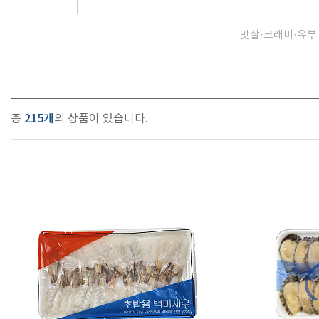
맛살·크래미·유부
총
215개
의 상품이 있습니다.