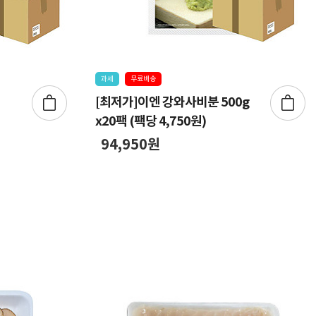
과세
무료배송
[최저가]이엔 강와사비분 500g
x20팩 (팩당 4,750원)
94,950원