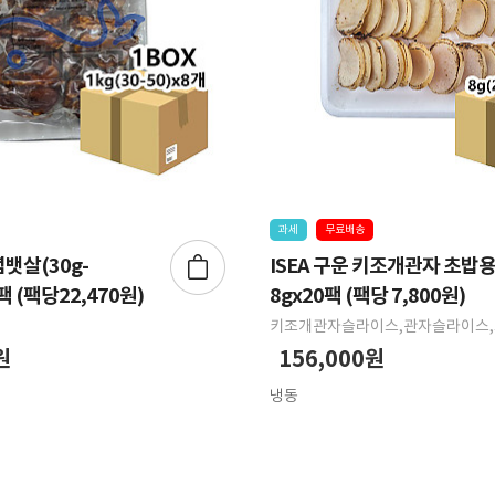
과세
무료배송
뱃살(30g-
ISEA 구운 키조개관자 초밥
팩 (팩당22,470원)
8gx20팩 (팩당 7,800원)
키조개관자슬라이스,관자슬라이스
원
156,000원
냉동