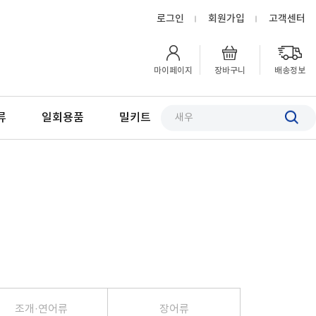
로그인
회원가입
고객센터
마이페이지
장바구니
배송정보
류
일회용품
밀키트
Next
조개·연어류
장어류