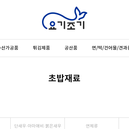
수산가공품
튀김제품
공산품
면/떡/건어물/견과
초밥재료
우
단새우·아마애비·붉은새우
연체류