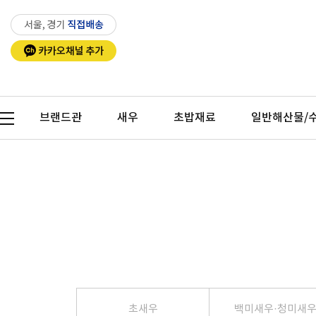
Previous
Next
브랜드관
새우
초밥재료
일반해산물/
Previous
초새우
백미새우·청미새