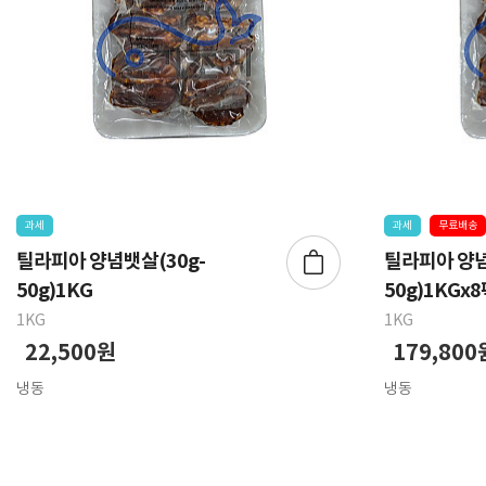
과세
과세
무료배송
틸라피아 양념뱃살(30g-
틸라피아 양념
50g)1KG
50g)1KGx8
1KG
1KG
22,500원
179,800
냉동
냉동