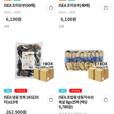
ISEA 조미유부(60매)
ISEA 조미유부(40매)
900G / 60매
900G / 40매
6,100원
6,100원
냉동
냉동
면세
무료배송
과세
무료배송
ISEA 냉동 전복 1KG(30
ISEA 초밥용 냉동자숙전
미)x10개
복살 8gx25팩 (팩당
9,780원)
262,900원