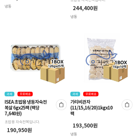
초밥용 자숙전복입니다.
냉동
244,400원
냉동
과세
무료배송
과세
무료배송
ISEA 초밥용 냉동자숙전
가리비관자
복살 6gx25팩 (팩당
(11/15,16/20)1kgx10
7,640원)
팩
초밥용 자숙전복입니다.
193,500원
190,950원
냉동