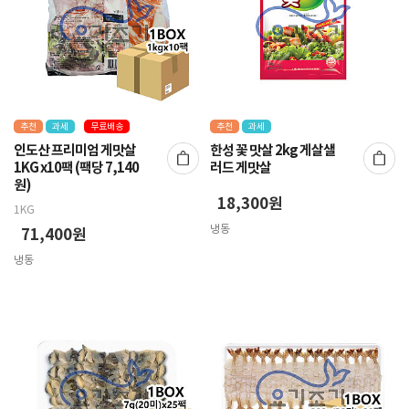
추천
과세
무료배송
추천
과세
인도산 프리미엄 게맛살
한성 꽃 맛살 2kg 게살샐
1KG x10팩 (팩당 7,140
러드 게맛살
원)
18,300원
1KG
냉동
71,400원
냉동