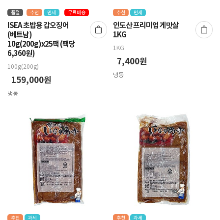
품절
추천
면세
무료배송
추천
면세
ISEA 초밥용 갑오징어
인도산 프리미엄 게맛살
(베트남)
1KG
10g(200g)x25팩 (팩당
1KG
6,360원)
7,400원
100g(200g)
냉동
159,000원
냉동
추천
과세
추천
과세