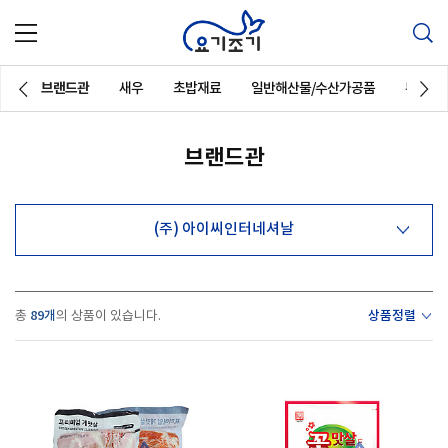
브랜드관
새우
초밥재료
일반해산물/수산가공품
튀김제
브랜드관
(주) 아이씨인터네셔날
89개
상품정렬
총
의 상품이 있습니다.