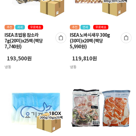
추천
과세
무료배송
추천
면세
무료배송
ISEA 초밥용 참소라
ISEA 노바시새우 300g
7g(20미)x25팩 (팩당
(30미)x20팩 (팩당
7,740원)
5,990원)
193,500원
119,810원
냉동
냉동